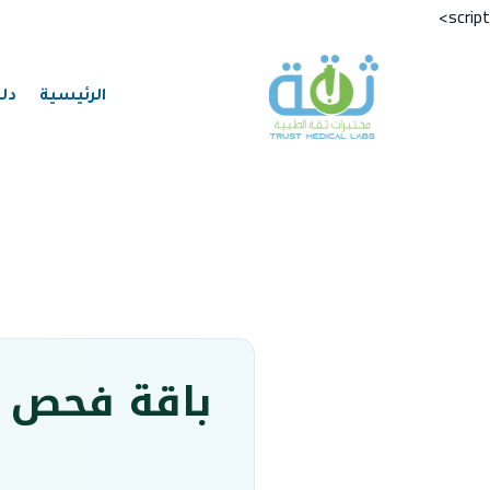
تخطي
script>
إلى
المحتوى
الرئيسية
دل
باقة فحص ا