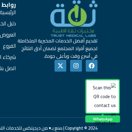
روابط
الرئيسية
دليل ال
العروض
تقديم أفضل الخدمات المخبرية المتكاملة
الفروع
لجميع أفراد المجتمع لضمان أدق النتائج
في أسرع وقت وبأعلى جودة.
شركاء ال
X
I
F
-
n
a
اتصل بنا
t
s
c
w
t
e
i
a
b
t
g
o
t
r
o
e
a
k
r
m
Copyright © 2024 | صنع بـ♥ من ديجيتكس للخدمات التجارة الإلكترونية