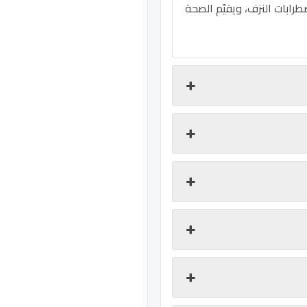
م واضطرابات النزف، ويقيّم الصحة