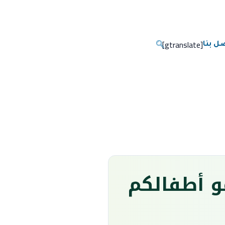
[gtranslate]
ل بنا
و أطفالكم