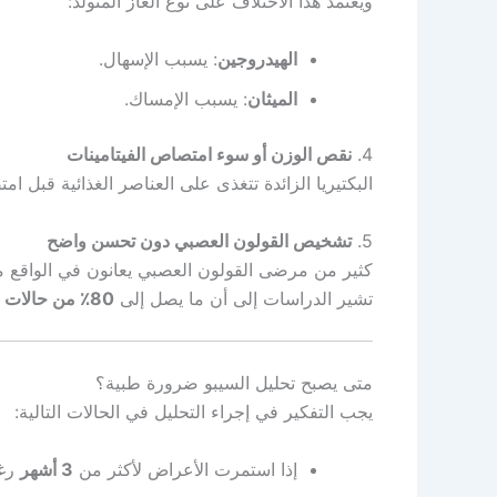
ويعتمد هذا الاختلاف على نوع الغاز المتولد:
الهيدروجين
: يسبب الإسهال.
الميثان
: يسبب الإمساك.
4.
نقص الوزن أو سوء امتصاص الفيتامينات
البكتيريا الزائدة تتغذى على العناصر الغذائية قبل ا
5.
تشخيص القولون العصبي دون تحسن واضح
كثير من مرضى القولون العصبي يعانون في الواقع من SIBO غير مكت
تشير الدراسات إلى أن ما يصل إلى
80٪ من حالات القولون العصبي
متى يصبح تحليل السيبو ضرورة طبية؟
يجب التفكير في إجراء التحليل في الحالات التالية:
إذا استمرت الأعراض لأكثر من
3 أشهر
رغم