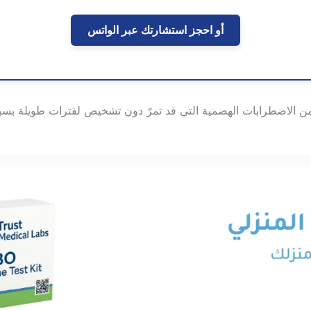
t
e
أو احجز استشارتك عبر الواتس
r
n
a
t
 الاضطرابات الهضمية التي قد تمرّ دون تشخيص لفترات طويلة بس
i
v
e
: