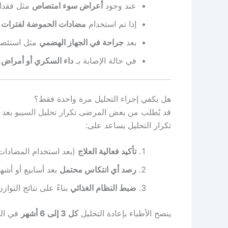
عند وجود
أعراض سوء امتصاص
مثل فقدان
إذا تم استخدام
مضادات الحموضة لفترات 
بعد
جراحة في الجهاز الهضمي
مثل استئصال
في حالة الإصابة بـ
داء السكري أو أمراض ال
هل يكفي إجراء التحليل مرة واحدة فقط؟
قد يُطلب من بعض المرضى تكرار تحليل السيبو بعد فت
تكرار التحليل يساعد على:
تأكيد فعالية العلاج
(بعد استخدام المضادات 
رصد أي انتكاس محتمل
بعد أسابيع أو أشهر
ضبط النظام الغذائي
بناءً على نتائج التواز
ينصح الأطباء بإعادة التحليل
كل 3 إلى 6 أشهر
في الح