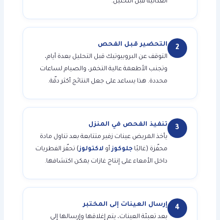
الغذائية قبل التحليل.
التحضير قبل الفحص
2
التوقف عن البروبيوتيك قبل التحليل بعدة أيام،
وتجنب الأطعمة عالية التخمر، والصيام لساعات
محددة. هذا يساعد على جعل النتائج أكثر دقّة.
تنفيذ الفحص في المنزل
3
يأخذ المريض عينات زفير متتابعة بعد تناول مادة
محفّزة (غالبًا
جلوكوز
أو
لاكتولوز
) تحفّز الفطريات
داخل الأمعاء على إنتاج غازات يمكن اكتشافها.
إرسال العينات إلى المختبر
4
بعد تعبئة العينات، يتم إغلاقها وإرسالها إلى