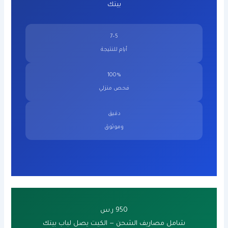
بيتك
5–7
أيام للنتيجة
100%
فحص منزلي
دقيق
وموثوق
950 ر.س
شامل مصاريف الشحن — الكيت يصل لباب بيتك