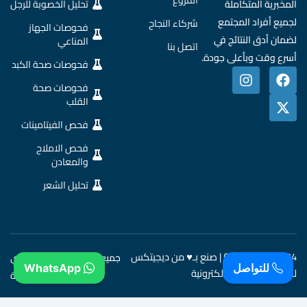
الفروع
المخبرية المتكاملة
تحليل الخصوبة للرجل
لجميع أفراد المجتمع
شركاء النجاح
فحوصات الجهاز
لضمان أدق النتائج في
المناعي
اتصل بنا
أسرع وقت وبأعلى جودة.
فحوصات صحة الكبد
I
X
F
n
a
-
فحوصات صحة
s
c
t
القلب
t
w
e
فحص الفيتامينات
a
b
i
g
o
t
فحص الاملاح
r
o
t
والمعادن
a
e
k
m
r
تحليل الشعر
Copyright © 2024 | صنع بـ♥ من ديجيتكس
جميع الحقوق محفوظة لدي
للتواصل
WhatsApp
للخدمات التجارة الإلكترونية
مختبرات ثقة الطبية