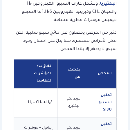
البكتيريا
. وتشمل غازات السيبو: الهيدروجين H₂
والميثان CH₄ وكبريتيد الهيدروجين H₂S، أما السيفو
فيقيس مؤشرات فطرية مختلفة.
كثير من المرضى يحصلون على نتائج سيبو سلبية، لكن
تظل الأعراض مستمرة، مما يدلّ على احتمال وجود
سيفو لا يظهر إلا بهذا الفحص.
الغازات /
يكشف
الفحص
المؤشرات
عن
المقاسة
تحليل
فرط نمو
السيبو
H₂ + CH₄ + H₂S
البكتيريا
SIBO
تحليل
فرط نمو
إيثانول + مؤشرات