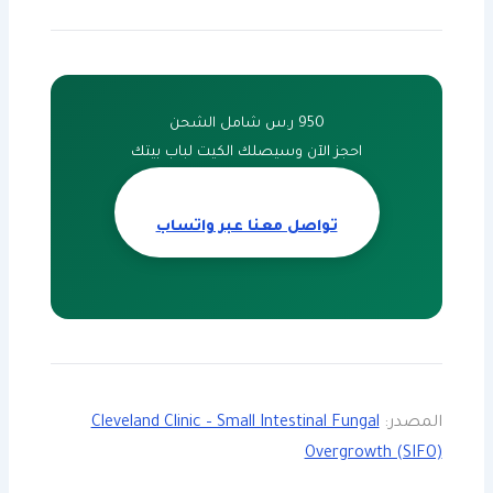
950 ر.س شامل الشحن
احجز الآن وسيصلك الكيت لباب بيتك
تواصل معنا عبر واتساب
المصدر:
Cleveland Clinic – Small Intestinal Fungal
Overgrowth (SIFO)