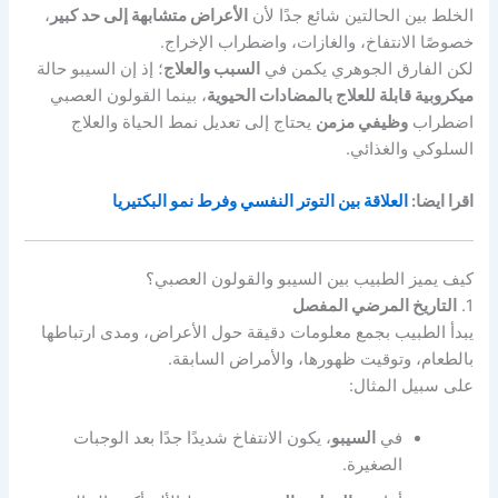
الخلط بين الحالتين شائع جدًا لأن
الأعراض متشابهة إلى حد كبير
،
خصوصًا الانتفاخ، والغازات، واضطراب الإخراج.
لكن الفارق الجوهري يكمن في
السبب والعلاج
؛ إذ إن السيبو حالة
ميكروبية قابلة للعلاج بالمضادات الحيوية
، بينما القولون العصبي
اضطراب
وظيفي مزمن
يحتاج إلى تعديل نمط الحياة والعلاج
السلوكي والغذائي.
اقرا ايضا:
العلاقة بين التوتر النفسي وفرط نمو البكتيريا
كيف يميز الطبيب بين السيبو والقولون العصبي؟
1.
التاريخ المرضي المفصل
يبدأ الطبيب بجمع معلومات دقيقة حول الأعراض، ومدى ارتباطها
بالطعام، وتوقيت ظهورها، والأمراض السابقة.
على سبيل المثال:
في
السيبو
، يكون الانتفاخ شديدًا جدًا بعد الوجبات
الصغيرة.