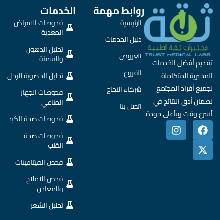
روابط مهمة
الخدمات
الرئيسية
فحوصات الامراض
المعدية
دليل الخدمات
تحليل الدهون
العروض
والسمنة
تقديم أفضل الخدمات
الفروع
المخبرية المتكاملة
تحليل الخصوبة للرجل
لجميع أفراد المجتمع
شركاء النجاح
فحوصات الجهاز
لضمان أدق النتائج في
المناعي
اتصل بنا
أسرع وقت وبأعلى جودة.
فحوصات صحة الكبد
I
X
F
n
a
-
فحوصات صحة
s
c
t
القلب
t
w
e
فحص الفيتامينات
a
b
i
g
o
t
فحص الاملاح
r
o
t
والمعادن
a
e
k
m
r
تحليل الشعر