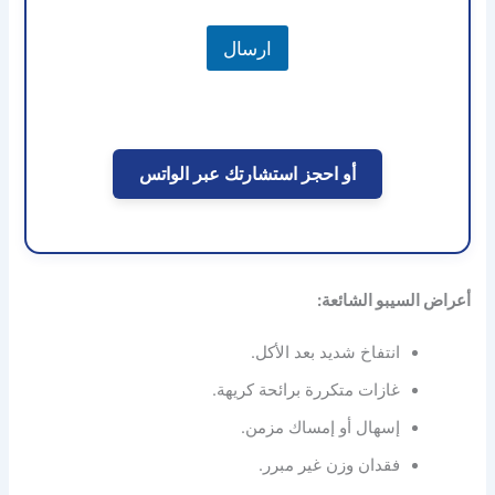
ع
و
س
ا
ا
م
ل
ص
ارسال
ر
خ
ل
ق
د
A
م
م
ن
l
ة
و
t
ع
e
أو احجز استشارتك عبر الواتس
r
n
a
t
i
أعراض السيبو الشائعة:
v
e
انتفاخ شديد بعد الأكل.
:
غازات متكررة برائحة كريهة.
إسهال أو إمساك مزمن.
فقدان وزن غير مبرر.