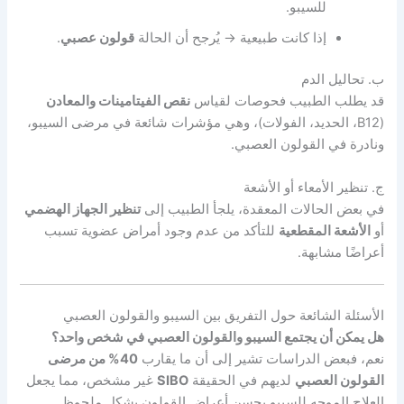
للسيبو.
إذا كانت طبيعية → يُرجح أن الحالة
قولون عصبي
.
ب. تحاليل الدم
قد يطلب الطبيب فحوصات لقياس
نقص الفيتامينات والمعادن
(B12، الحديد، الفولات)، وهي مؤشرات شائعة في مرضى السيبو،
ونادرة في القولون العصبي.
ج. تنظير الأمعاء أو الأشعة
في بعض الحالات المعقدة، يلجأ الطبيب إلى
تنظير الجهاز الهضمي
أو
الأشعة المقطعية
للتأكد من عدم وجود أمراض عضوية تسبب
أعراضًا مشابهة.
الأسئلة الشائعة حول التفريق بين السيبو والقولون العصبي
هل يمكن أن يجتمع السيبو والقولون العصبي في شخص واحد؟
نعم، فبعض الدراسات تشير إلى أن ما يقارب
40% من مرضى
القولون العصبي
لديهم في الحقيقة
SIBO
غير مشخص، مما يجعل
العلاج الموجه للسيبو يحسن أعراض القولون بشكل ملحوظ.