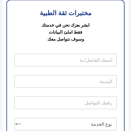
مختبرات ثقة الطبية
ابشر بعزك نحن في خدمتك
فقط املئ البيانات
وسوف نتواصل معك
ا
ل
ا
س
ا
م
ل
م
د
ر
ي
ق
ن
م
ة
ا
ا
ن
ل
ل
و
ت
ا