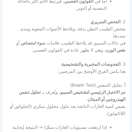
أما في
القولون العصبي
، فيرتبط الألم أكثر بالحالة
النفسية أو التوتر.
2.
الفحص السريري
يفحص الطبيب البطن بدقة، ويلاحظ الأصوات المعوية ومدى
تمددها.
في حالات السيبو، قد يلاحظ الطبيب علامات
سوء امتصاص
أو
نقص الوزن
، وهي لا تظهر عادة في القولون العصبي.
3.
الفحوصات المخبرية والتشخيصية
هنا يكمن الفرق الأوضح بين المرضين:
أ. تحليل التنفس (Breath Test)
هو
الاختبار الرئيسي لتشخيص السيبو
، ويُعرف بـ
تحليل تنفس
الهيدروجين أو الميثان
.
يقيس كمية الغازات الناتجة بعد تناول محلول سكري (الجلوكوز أو
اللاكتولوز).
إذا ارتفعت مستويات الغازات مبكرًا → النتيجة إيجابية