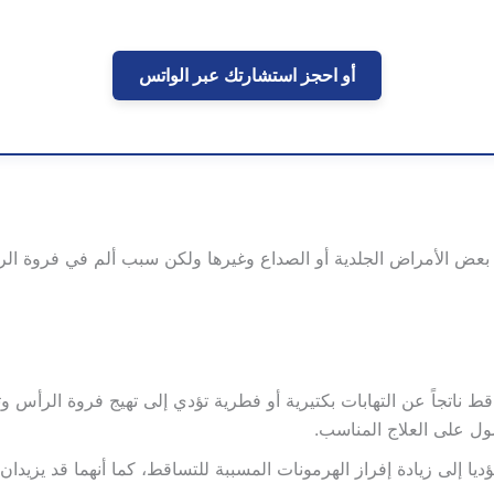
ن
l
و
t
ع
e
أو احجز استشارتك عبر الواتس
r
n
a
t
i
v
 بعض الأمراض الجلدية أو الصداع وغيرها ولكن سبب ألم في فروة ال
e
:
قط ناتجاً عن التهابات بكتيرية أو فطرية تؤدي إلى تهيج فروة الرأس 
ل على العلاج المناسب.
ؤديا إلى زيادة إفراز الهرمونات المسببة للتساقط، كما أنهما قد يزي